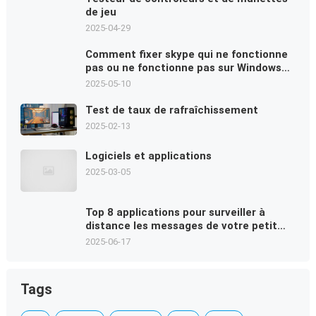
de jeu
2025-04-29
Comment fixer skype qui ne fonctionne
pas ou ne fonctionne pas sur Windows
11
2025-05-10
Test de taux de rafraîchissement
2025-02-13
Logiciels et applications
2025-03-05
Top 8 applications pour surveiller à
distance les messages de votre petit
ami en 2025
2025-06-17
Tags