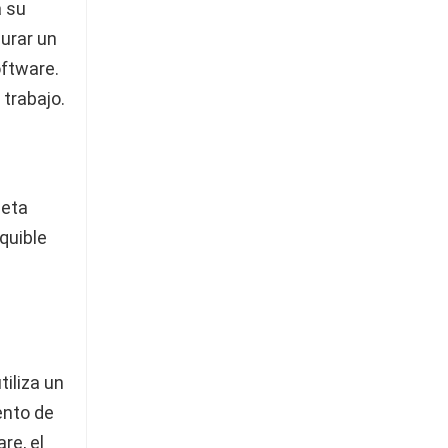
a su
urar un
oftware.
 trabajo.
jeta
quible
iliza un
ento de
re, el