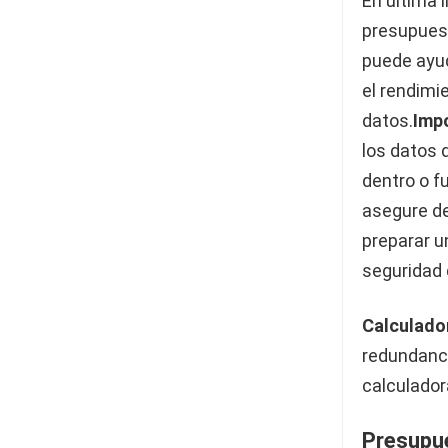
En última 
presupuest
puede ayud
el rendimi
datos.
Imp
los datos 
dentro o f
asegure de
preparar u
seguridad 
Calculado
redundancia
calculador
Presupu