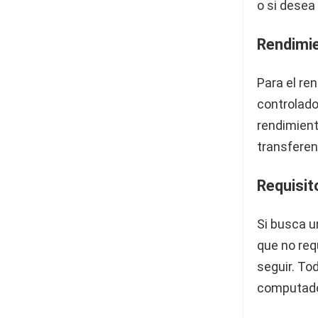
o si desea
Rendimie
Para el re
controlado
rendimient
transferen
Requisit
Si busca u
que no req
seguir. To
computador