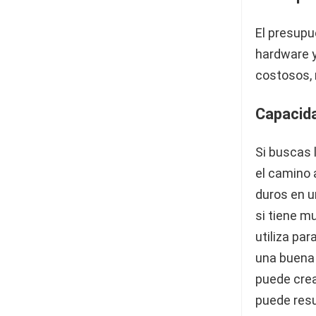
El presupue
hardware y
costosos,
Capacida
Si buscas
el camino 
duros en u
si tiene m
utiliza p
una buena 
puede crea
puede resu