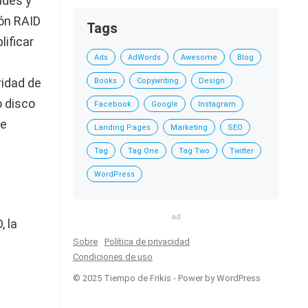
ades y
ión RAID
Tags
ificar
Ads
AdWords
Awesome
Blog
ridad de
Books
Copywriting
Design
o disco
Facebook
Google
Instagram
se
Landing Pages
Marketing
SEO
Tag
Tag One
Tag Two
Twitter
WordPress
ad
, la
Sobre
Política de privacidad
Condiciones de uso
© 2025 Tiempo de Frikis - Power by WordPress