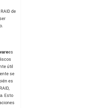
e RAID de
ser
o.
ware
es
discos
te útil
ente se
bién es
RAID,
a. Esto
caciones