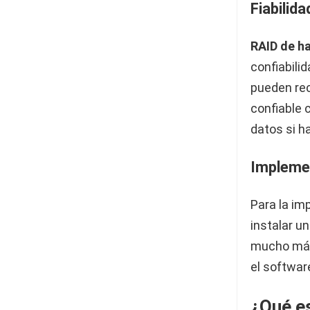
Fiabilid
RAID de h
confiabilid
pueden rec
confiable 
datos si ha
Impleme
Para la im
instalar un
mucho más 
el software
¿Qué e