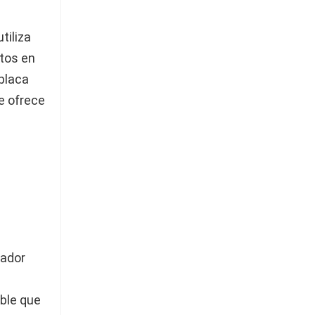
tiliza
tos en
 placa
e ofrece
lador
ble que