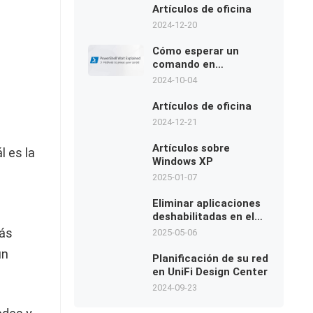
aumento del precio de
Artículos de oficina
la RAM ahora se
2024-12-20
extiende a DDR4
Cómo esperar un
comando en
PowerShell
2024-10-04
Artículos de oficina
2024-12-21
Artículos sobre
l es la
Windows XP
2025-01-07
Eliminar aplicaciones
deshabilitadas en el
menú de inicio
ás
2025-05-06
un
Planificación de su red
en UniFi Design Center
2024-09-23