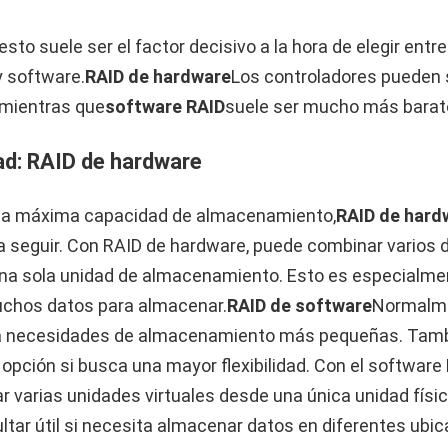
sto suele ser el factor decisivo a la hora de elegir entr
 software.
RAID de hardware
Los controladores pueden 
 mientras que
software RAID
suele ser mucho más barat
d: RAID de hardware
 la máxima capacidad de almacenamiento,
RAID de hard
a seguir. Con RAID de hardware, puede combinar varios 
na sola unidad de almacenamiento. Esto es especialmen
uchos datos para almacenar.
RAID de software
Normalm
ara necesidades de almacenamiento más pequeñas. Tam
opción si busca una mayor flexibilidad. Con el software 
r varias unidades virtuales desde una única unidad físic
ltar útil si necesita almacenar datos en diferentes ubi