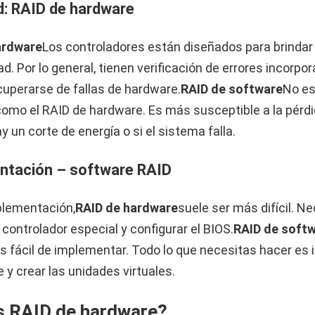
ad: RAID de hardware
ardware
Los controladores están diseñados para brindar
ad. Por lo general, tienen verificación de errores incorpo
uperarse de fallas de hardware.
RAID de software
No es
como el RAID de hardware. Es más susceptible a la pérd
y un corte de energía o si el sistema falla.
ntación – software RAID
plementación,
RAID de hardware
suele ser más difícil. N
 controlador especial y configurar el BIOS.
RAID de soft
fácil de implementar. Todo lo que necesitas hacer es i
 y crear las unidades virtuales.
s RAID de hardware?