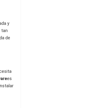
rada y
 tan
ida de
ecesita
ware
es
nstalar