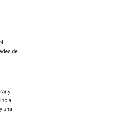
el
dades de
rar y
ino a
 y una