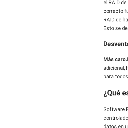
el RAID de
correcto f
RAID de ha
Esto se de
Desventa
Más caro.
adicional,
para todo
¿Qué e
Software R
controlado
datos en u