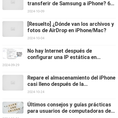
transferir de Samsung a iPhone? 6
alternativas
2024-10-09
[Resuelto] ¿Dónde van los archivos y
fotos de AirDrop en iPhone/Mac?
2024-10-04
No hay Internet después de
configurar una IP estática en
Windows 11/10
2024-09-29
Repare el almacenamiento del iPhone
casi lleno después de la
actualización de iOS 18: 4 soluciones
2024-10-24
Últimos consejos y guías prácticas
para usuarios de computadoras de
escritorio y teléfonos inteligentes