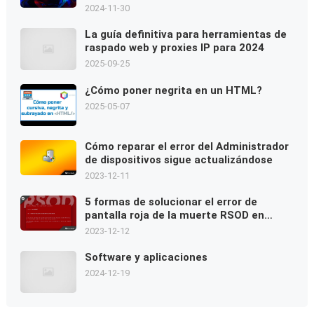
2024-11-30
La guía definitiva para herramientas de
raspado web y proxies IP para 2024
2025-09-25
¿Cómo poner negrita en un HTML?
2025-05-07
Cómo reparar el error del Administrador
de dispositivos sigue actualizándose
2023-12-11
5 formas de solucionar el error de
pantalla roja de la muerte RSOD en
Windows 10/11
2023-12-12
Software y aplicaciones
2024-12-19