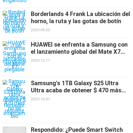
Borderlands 4 Frank La ubicación del
horno, la ruta y las gotas de botín
2025-09-20
HUAWEI se enfrenta a Samsung con
el lanzamiento global del Mate X7
plegable
2025-12-11
Samsung's 1TB Galaxy S25 Ultra
Ultra acaba de obtener $ 470 más
tentador: no se requiere intercambio
2025-10-01
Respondido: ¿Puede Smart Switch