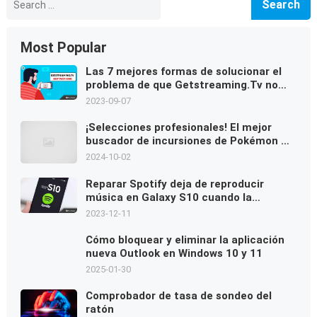
for:
Most Popular
Las 7 mejores formas de solucionar el
problema de que Getstreaming.Tv no
funciona o de establecer el
2023-09-07
emparejamiento
¡Selecciones profesionales! El mejor
buscador de incursiones de Pokémon Go
[Guía más reciente]
2024-10-02
Reparar Spotify deja de reproducir
música en Galaxy S10 cuando la
pantalla está apagada
2023-12-11
Cómo bloquear y eliminar la aplicación
nueva Outlook en Windows 10 y 11
2025-01-30
Comprobador de tasa de sondeo del
ratón