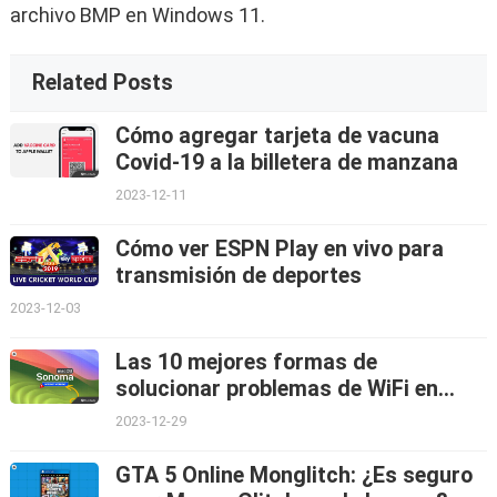
archivo BMP en Windows 11.
Related Posts
Cómo agregar tarjeta de vacuna
Covid-19 a la billetera de manzana
2023-12-11
Cómo ver ESPN Play en vivo para
transmisión de deportes
2023-12-03
Las 10 mejores formas de
solucionar problemas de WiFi en
macOS Sonoma
2023-12-29
GTA 5 Online Monglitch: ¿Es seguro