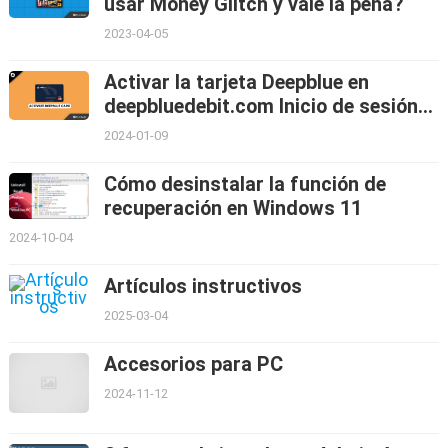
usar Money Glitch y vale la pena?
2023-04-05
Activar la tarjeta Deepblue en
deepbluedebit.com Inicio de sesión
en línea 2024
2024-01-09
Cómo desinstalar la función de
recuperación en Windows 11
2024-10-04
Artículos instructivos
2025-03-04
Accesorios para PC
2024-11-12