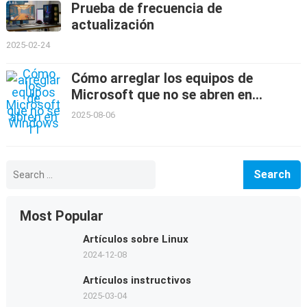
Prueba de frecuencia de
actualización
2025-02-24
Cómo arreglar los equipos de
Microsoft que no se abren en
Windows 11
2025-08-06
Search
for:
Most Popular
Artículos sobre Linux
2024-12-08
Artículos instructivos
2025-03-04