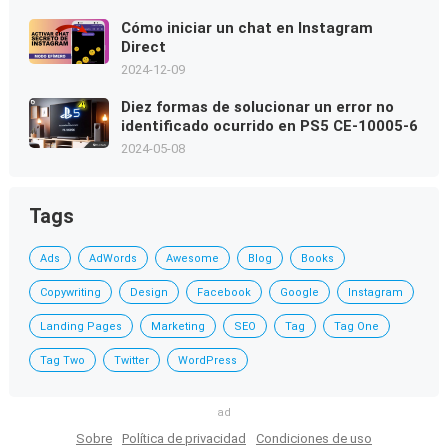
Cómo iniciar un chat en Instagram
Direct
2024-12-09
Diez formas de solucionar un error no
identificado ocurrido en PS5 CE-10005-6
2024-05-08
Tags
Ads
AdWords
Awesome
Blog
Books
Copywriting
Design
Facebook
Google
Instagram
Landing Pages
Marketing
SEO
Tag
Tag One
Tag Two
Twitter
WordPress
ad
Sobre
Política de privacidad
Condiciones de uso