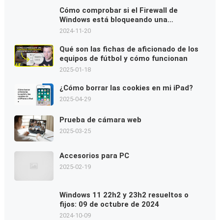
Cómo comprobar si el Firewall de
Windows está bloqueando una
aplicación
2024-11-20
Qué son las fichas de aficionado de los
equipos de fútbol y cómo funcionan
2025-01-18
¿Cómo borrar las cookies en mi iPad?
2025-04-29
Prueba de cámara web
2025-03-25
Accesorios para PC
2025-02-19
Windows 11 22h2 y 23h2 resueltos o
fijos: 09 de octubre de 2024
2024-10-09